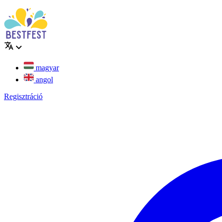
magyar
angol
Regisztráció