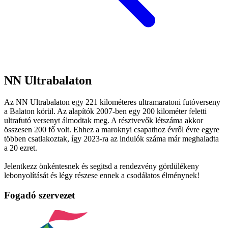
NN Ultrabalaton
Az NN Ultrabalaton egy 221 kilométeres ultramaratoni futóverseny
a Balaton körül. Az alapítók 2007-ben egy 200 kilométer feletti
ultrafutó versenyt álmodtak meg. A résztvevők létszáma akkor
összesen 200 fő volt. Ehhez a maroknyi csapathoz évről évre egyre
többen csatlakoztak, így 2023-ra az indulók száma már meghaladta
a 20 ezret.
Jelentkezz önkéntesnek és segitsd a rendezvény gördülékeny
lebonyolítását és légy részese ennek a csodálatos élménynek!
Fogadó szervezet