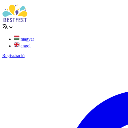
magyar
angol
Regisztráció